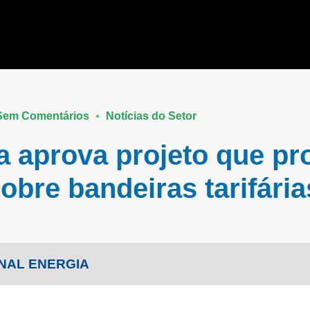
Sem Comentários
Notícias do Setor
 aprova projeto que pr
obre bandeiras tarifária
NAL ENERGIA