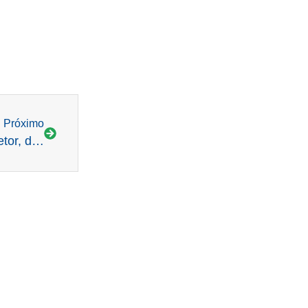
Próximo
PL 414 vai permitir inovações fundamentais no setor, dizem executivos