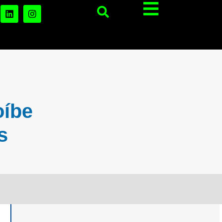
oíbe
s