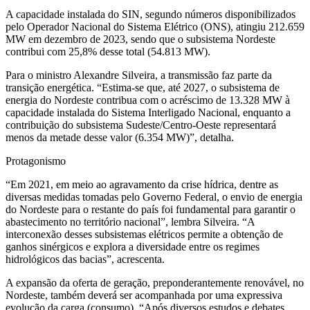
A capacidade instalada do SIN, segundo números disponibilizados
pelo Operador Nacional do Sistema Elétrico (ONS), atingiu 212.659
MW em dezembro de 2023, sendo que o subsistema Nordeste
contribui com 25,8% desse total (54.813 MW).
Para o ministro Alexandre Silveira, a transmissão faz parte da
transição energética. “Estima-se que, até 2027, o subsistema de
energia do Nordeste contribua com o acréscimo de 13.328 MW à
capacidade instalada do Sistema Interligado Nacional, enquanto a
contribuição do subsistema Sudeste/Centro-Oeste representará
menos da metade desse valor (6.354 MW)”, detalha.
Protagonismo
“Em 2021, em meio ao agravamento da crise hídrica, dentre as
diversas medidas tomadas pelo Governo Federal, o envio de energia
do Nordeste para o restante do país foi fundamental para garantir o
abastecimento no território nacional”, lembra Silveira. “A
interconexão desses subsistemas elétricos permite a obtenção de
ganhos sinérgicos e explora a diversidade entre os regimes
hidrológicos das bacias”, acrescenta.
A expansão da oferta de geração, preponderantemente renovável, no
Nordeste, também deverá ser acompanhada por uma expressiva
evolução da carga (consumo). “Após diversos estudos e debates