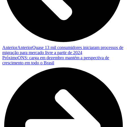
Anterior
Anterior
Quase 13 mil consumidores iniciaram processos de
migração para mercado livre a partir de 2024
Próximo
ONS: carga em dezembro mantém a perspectiva de
crescimento em todo o Brasil