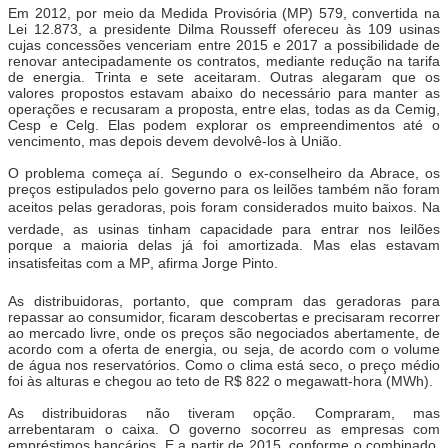
Em 2012, por meio da Medida Provisória (MP) 579, convertida na
Lei 12.873, a presidente Dilma Rousseff ofereceu às 109 usinas
cujas concessões venceriam entre 2015 e 2017 a possibilidade de
renovar antecipadamente os contratos, mediante redução na tarifa
de energia. Trinta e sete aceitaram. Outras alegaram que os
valores propostos estavam abaixo do necessário para manter as
operações e recusaram a proposta, entre elas, todas as da Cemig,
Cesp e Celg. Elas podem explorar os empreendimentos até o
vencimento, mas depois devem devolvê-los à União.
O problema começa aí. Segundo o ex-conselheiro da Abrace, os
preços estipulados pelo governo para os leilões também não foram
aceitos pelas geradoras, pois foram considerados muito baixos. Na
verdade, as usinas tinham capacidade para entrar nos leilões
porque a maioria delas já foi amortizada. Mas elas estavam
insatisfeitas com a MP, afirma Jorge Pinto.
As distribuidoras, portanto, que compram das geradoras para
repassar ao consumidor, ficaram descobertas e precisaram recorrer
ao mercado livre, onde os preços são negociados abertamente, de
acordo com a oferta de energia, ou seja, de acordo com o volume
de água nos reservatórios. Como o clima está seco, o preço médio
foi às alturas e chegou ao teto de R$ 822 o megawatt-hora (MWh).
As distribuidoras não tiveram opção. Compraram, mas
arrebentaram o caixa. O governo socorreu as empresas com
empréstimos bancários. E a partir de 2015, conforme o combinado,