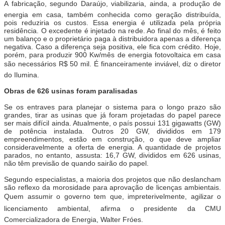
A fabricação, segundo Daraújo, viabilizaria, ainda, a produção de
energia em casa, também conhecida como geração distribuída,
pois reduziria os custos. Essa energia é utilizada pela própria
residência. O excedente é injetado na rede. Ao final do mês, é feito
um balanço e o proprietário paga à distribuidora apenas a diferença
negativa. Caso a diferença seja positiva, ele fica com crédito. Hoje,
porém, para produzir 900 Kw/mês de energia fotovoltaica em casa
são necessários R$ 50 mil. É financeiramente inviável, diz o diretor
do Ilumina.
Obras de 626 usinas foram paralisadas
Se os entraves para planejar o sistema para o longo prazo são
grandes, tirar as usinas que já foram projetadas do papel parece
ser mais difícil ainda. Atualmente, o país possui 131 gigawatts (GW)
de potência instalada. Outros 20 GW, divididos em 179
empreendimentos, estão em construção, o que deve ampliar
consideravelmente a oferta de energia. A quantidade de projetos
parados, no entanto, assusta: 16,7 GW, divididos em 626 usinas,
não têm previsão de quando sairão do papel.
Segundo especialistas, a maioria dos projetos que não deslancham
são reflexo da morosidade para aprovação de licenças ambientais.
Quem assumir o governo tem que, impreterivelmente, agilizar o
licenciamento ambiental, afirma o presidente da CMU
Comercializadora de Energia, Walter Fróes.