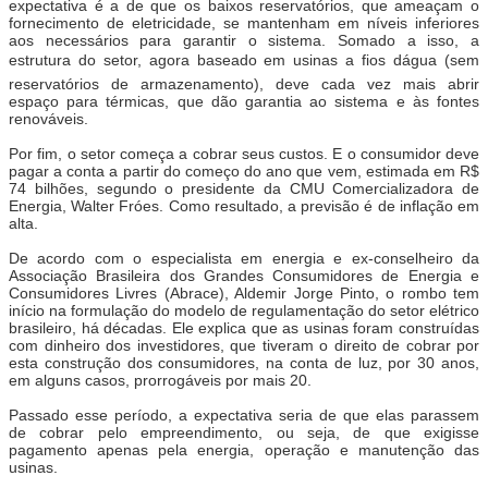
expectativa é a de que os baixos reservatórios, que ameaçam o
fornecimento de eletricidade, se mantenham em níveis inferiores
aos necessários para garantir o sistema. Somado a isso, a
estrutura do setor, agora baseado em usinas a fios dágua (sem
reservatórios de armazenamento), deve cada vez mais abrir
espaço para térmicas, que dão garantia ao sistema e às fontes
renováveis.
Por fim, o setor começa a cobrar seus custos. E o consumidor deve
pagar a conta a partir do começo do ano que vem, estimada em R$
74 bilhões, segundo o presidente da CMU Comercializadora de
Energia, Walter Fróes. Como resultado, a previsão é de inflação em
alta.
De acordo com o especialista em energia e ex-conselheiro da
Associação Brasileira dos Grandes Consumidores de Energia e
Consumidores Livres (Abrace), Aldemir Jorge Pinto, o rombo tem
início na formulação do modelo de regulamentação do setor elétrico
brasileiro, há décadas. Ele explica que as usinas foram construídas
com dinheiro dos investidores, que tiveram o direito de cobrar por
esta construção dos consumidores, na conta de luz, por 30 anos,
em alguns casos, prorrogáveis por mais 20.
Passado esse período, a expectativa seria de que elas parassem
de cobrar pelo empreendimento, ou seja, de que exigisse
pagamento apenas pela energia, operação e manutenção das
usinas.