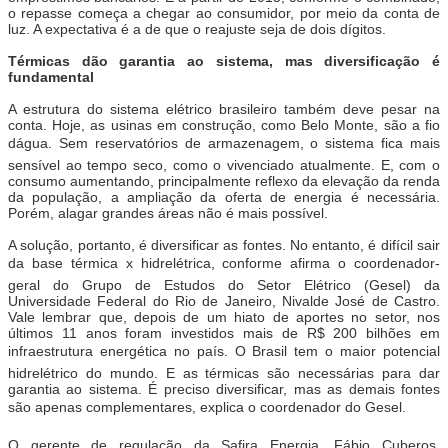
o repasse começa a chegar ao consumidor, por meio da conta de
luz. A expectativa é a de que o reajuste seja de dois dígitos.
Térmicas dão garantia ao sistema, mas diversificação é
fundamental
A estrutura do sistema elétrico brasileiro também deve pesar na
conta. Hoje, as usinas em construção, como Belo Monte, são a fio
dágua. Sem reservatórios de armazenagem, o sistema fica mais
sensível ao tempo seco, como o vivenciado atualmente. E, com o
consumo aumentando, principalmente reflexo da elevação da renda
da população, a ampliação da oferta de energia é necessária.
Porém, alagar grandes áreas não é mais possível.
A solução, portanto, é diversificar as fontes. No entanto, é difícil sair
da base térmica x hidrelétrica, conforme afirma o coordenador-
geral do Grupo de Estudos do Setor Elétrico (Gesel) da
Universidade Federal do Rio de Janeiro, Nivalde José de Castro.
Vale lembrar que, depois de um hiato de aportes no setor, nos
últimos 11 anos foram investidos mais de R$ 200 bilhões em
infraestrutura energética no país. O Brasil tem o maior potencial
hidrelétrico do mundo. E as térmicas são necessárias para dar
garantia ao sistema. É preciso diversificar, mas as demais fontes
são apenas complementares, explica o coordenador do Gesel.
O gerente de regulação da Safira Energia, Fábio Cuberos,