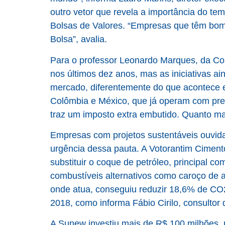
outro vetor que revela a importância do te
Bolsas de Valores. “Empresas que têm bo
Bolsa”, avalia.
Para o professor Leonardo Marques, da Co
nos últimos dez anos, mas as iniciativas ai
mercado, diferentemente do que acontece e
Colômbia e México, que já operam com prec
traz um imposto extra embutido. Quanto mai
Empresas com projetos sustentáveis ouvid
urgência dessa pauta. A Votorantim Cimentos
substituir o coque de petróleo, principal c
combustíveis alternativos como caroço de a
onde atua, conseguiu reduzir 18,6% de CO2
2018, como informa Fábio Cirilo, consultor
A Sunew investiu mais de R$ 100 milhões, 