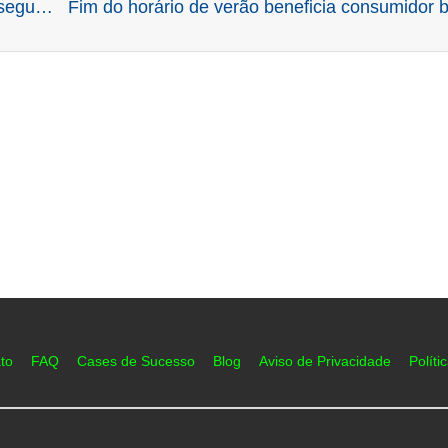
COVID-19: ANEEL aprova medidas para garantir segurança na distribuição de energia
Fim do horário de verão beneficia consumidor br
to
FAQ
Cases de Sucesso
Blog
Aviso de Privacidade
Políti