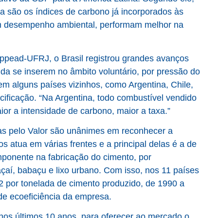
ma são os índices de carbono já incorporados às
m desempenho ambiental, performam melhor na
ppead-UFRJ, o Brasil registrou grandes avanços
nda se inserem no âmbito voluntário, por pressão do
m alguns países vizinhos, como Argentina, Chile,
ificação. “Na Argentina, todo combustível vendido
or a intensidade de carbono, maior a taxa.”
as pelo
Valor
são unânimes em reconhecer a
 atua em várias frentes e a principal delas é a de
omponente na fabricação do cimento, por
çaí, babaçu e lixo urbano. Com isso, nos 11 países
 por tonelada de cimento produzido, de 1990 a
 de ecoeficiência da empresa.
nos últimos 10 anos, para oferecer ao mercado o