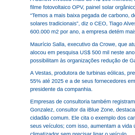
filme fotovoltaico OPV, painel solar orgânic
“Temos a mais baixa pegada de carbono, d
solares tradicionais”, diz o CEO, Tiago Al
600.000 m2 por ano, a empresa detém mai
Maurício Salla, executivo da Crowe, que at
alocou em pesquisa US$ 500 mil neste ano,
possibilitam às organizações redução de G
A Vestas, produtora de turbinas eólicas, 
55% até 2025 e a de seus fornecedores e
presidente da companhia.
Empresas de consultoria também registram
Gonzalez, consultor da iBlue Zone, destac
cidadão comum. Ele cita o exemplo dos cam
seus veículos; com isso, aumentam a vida út
climatizador sem precisar ligar o veículo.