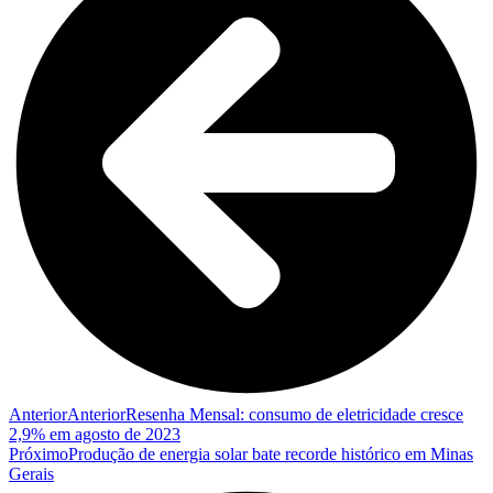
Anterior
Anterior
Resenha Mensal: consumo de eletricidade cresce
2,9% em agosto de 2023
Próximo
Produção de energia solar bate recorde histórico em Minas
Gerais