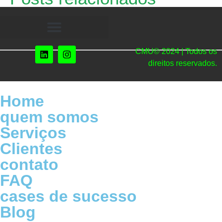
CMU© 2024 | Todos os
direitos reservados.
Home
quem somos
Serviços
Clientes
contato
FAQ
cases de sucesso
Blog