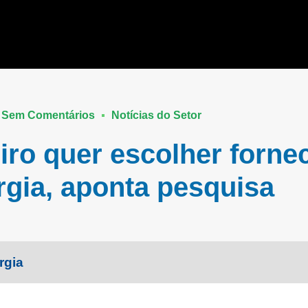
Sem Comentários
Notícias do Setor
eiro quer escolher forne
rgia, aponta pesquisa
rgia