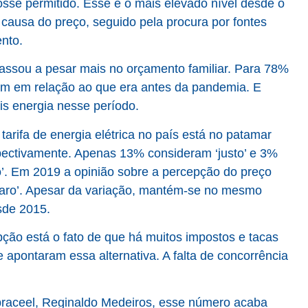
osse permitido. Esse é o mais elevado nível desde o
or causa do preço, seguido pela procura por fontes
ento.
passou a pesar mais no orçamento familiar. Para 78%
m em relação ao que era antes da pandemia. E
s energia nesse período.
arifa de energia elétrica no país está no patamar
pectivamente. Apenas 13% consideram ‘justo’ e 3%
to’. Em 2019 a opinião sobre a percepção do preço
 caro’. Apesar da variação, mantém-se no mesmo
sde 2015.
pção está o fato de que há muitos impostos e tacas
apontaram essa alternativa. A falta de concorrência
braceel, Reginaldo Medeiros, esse número acaba