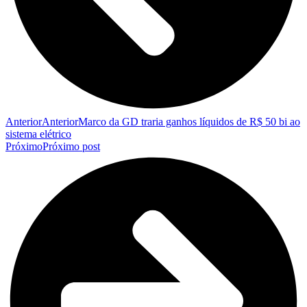
Anterior
Anterior
Marco da GD traria ganhos líquidos de R$ 50 bi ao
sistema elétrico
Próximo
Próximo post