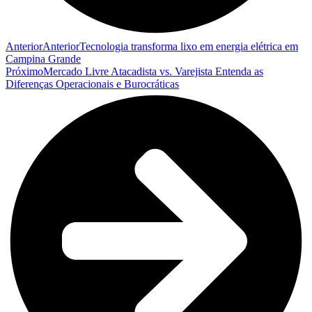
Anterior
Anterior
Tecnologia transforma lixo em energia elétrica em
Campina Grande
Próximo
Mercado Livre Atacadista vs. Varejista Entenda as
Diferenças Operacionais e Burocráticas