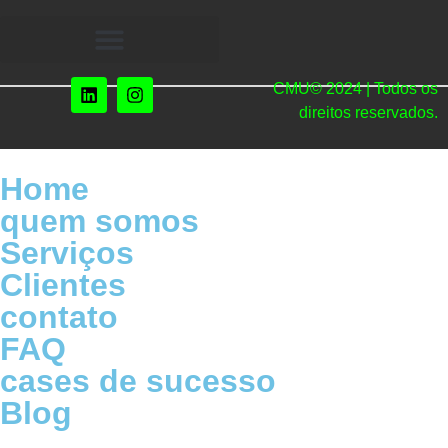
CMU© 2024 | Todos os
direitos reservados.
Home
quem somos
Serviços
Clientes
contato
FAQ
cases de sucesso
Blog