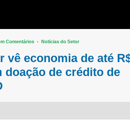
m Comentários
Notícias do Setor
r vê economia de até R$
 doação de crédito de
D