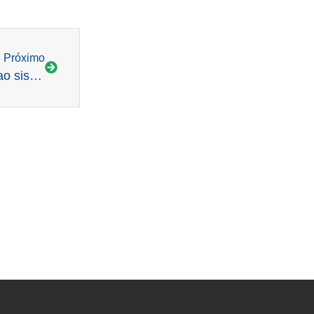
Próximo
Marco da GD traria ganhos líquidos de R$ 50 bi ao sistema elétrico