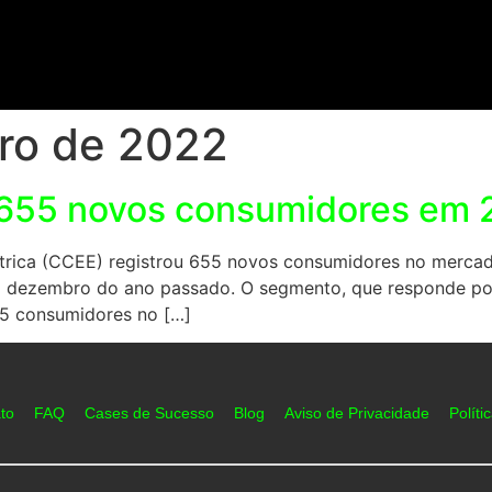
ro de 2022
a 655 novos consumidores em
trica (CCEE) registrou 655 novos consumidores no mercado
 dezembro do ano passado. O segmento, que responde po
585 consumidores no […]
to
FAQ
Cases de Sucesso
Blog
Aviso de Privacidade
Políti