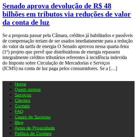
Senado aprova devolução de R$ 48
bilhões em tributos via reduções de valor
da conta de luz
Se a proposta passar pela Câmara, créditos já habilitados e passíveis
de compensação teriam de ser usados imediatamente para a redução
do valor da tarifa de energia O Senado aprovou nessa quarta-feira
(1º) projeto que prevê que distribuidoras de energia repassem
integralmente créditos tributários referentes à incidência indevida
do Imposto sobre Circulação de Mercadorias e Serviços
(ICMS) na conta de luz paga pelos consumidores. Se a […]
Home
Quem somos
Serviços
Clientes
Contato
FAQ
Cases de Sucesso
Blog
Aviso de Privacidade
Política de Cookies