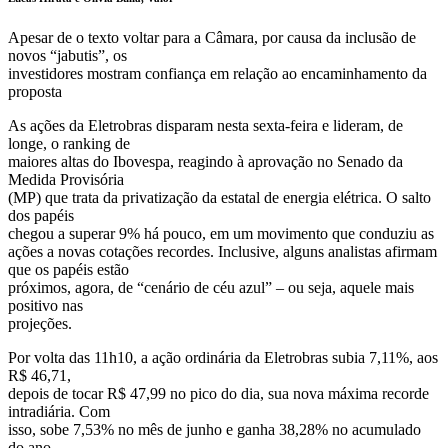
Apesar de o texto voltar para a Câmara, por causa da inclusão de
novos “jabutis”, os
investidores mostram confiança em relação ao encaminhamento da
proposta
As ações da Eletrobras disparam nesta sexta-feira e lideram, de
longe, o ranking de
maiores altas do Ibovespa, reagindo à aprovação no Senado da
Medida Provisória
(MP) que trata da privatização da estatal de energia elétrica. O salto
dos papéis
chegou a superar 9% há pouco, em um movimento que conduziu as
ações a novas cotações recordes. Inclusive, alguns analistas afirmam
que os papéis estão
próximos, agora, de “cenário de céu azul” – ou seja, aquele mais
positivo nas
projeções.
Por volta das 11h10, a ação ordinária da Eletrobras subia 7,11%, aos
R$ 46,71,
depois de tocar R$ 47,99 no pico do dia, sua nova máxima recorde
intradiária. Com
isso, sobe 7,53% no mês de junho e ganha 38,28% no acumulado
do ano .