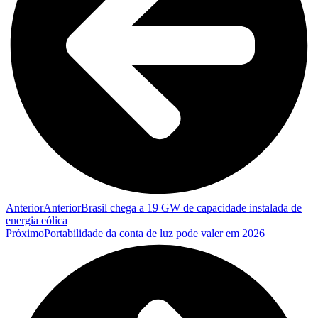
Anterior
Anterior
Brasil chega a 19 GW de capacidade instalada de
energia eólica
Próximo
Portabilidade da conta de luz pode valer em 2026